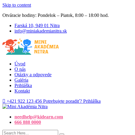
Skip to content
Otváracie hodiny: Pondelok – Piatok, 8:00 – 18:00 hod.
Farská 10, 949 01 Nitra
info@miniakademianitra.sk
Úvod
O nás
Otázky a odpovede
Galéria
Prihláška
Kontakt
+421 922 123 456
Potrebujete poradiť?
Prihláška
needhelp@kidearn.com
666 888 0000