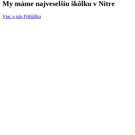
My máme
najveselšiu
škôlku v Nitre
Viac o nás
Prihláška